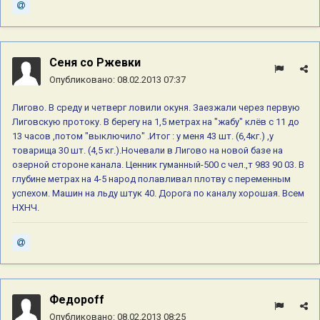
Сеня со Ржевки
Опубликовано:
08.02.2013 07:37
Лигово. В среду и четверг ловили окуня. Заезжали через первую
Лиговскую протоку. В берегу на 1,5 метрах на "жабу" клёв с 11 до
13 часов ,потом "выключило" .Итог : у меня 43 шт. (6,4кг.) ,у
товарища 30 шт. (4,5 кг.).Ночевали в Лигово на новой базе на
озерной стороне канала. Ценник гуманный-500 с чел.,т 983 90 03. В
глубине метрах на 4-5 народ полавливал плотву с переменным
успехом. Машин на льду штук 40. Дорога по каналу хорошая. Всем
НХНЧ.
Федороff
Опубликовано:
08.02.2013 08:25