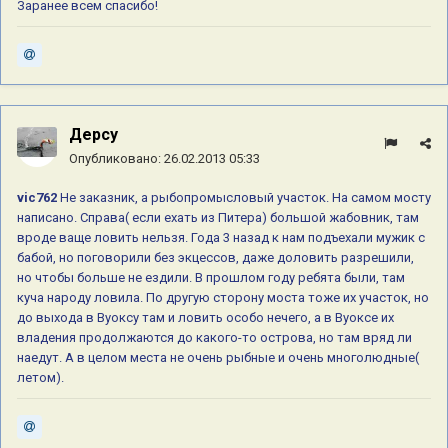
Заранее всем спасибо!
Дерсу
Опубликовано:
26.02.2013 05:33
vic762
Не заказник, а рыбопромысловый участок. На самом мосту
написано. Справа( если ехать из Питера) большой жабовник, там
вроде ваще ловить нельзя. Года 3 назад к нам подъехали мужик с
бабой, но поговорили без экцессов, даже доловить разрешили,
но чтобы больше не ездили. В прошлом году ребята были, там
куча народу ловила. По другую сторону моста тоже их участок, но
до выхода в Вуоксу там и ловить особо нечего, а в Вуоксе их
владения продолжаются до какого-то острова, но там вряд ли
наедут. А в целом места не очень рыбные и очень многолюдные(
летом).