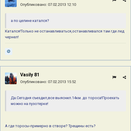
Опубликовано:
07.02.2013 12:10
а по целине катался?
Катался!Только не останавливаться,останавливался там где лед
чернел!
Vasily 81
Опубликовано:
07.02.2013 15:52
Да.Сегодня съездил,все выяснил.14км. до тороса!Проехать
можно на пузотерке!
А где торосы-примерно в створе? Трещины есть?