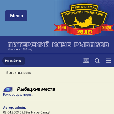
Меню:
Меню
На рыбалку!
Вся активность
Рыбацкие места
Реки, озера, моря...
Автор:
admin
,
03.04.2003 09:39
в
На рыбалку!