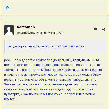
Kartoman
Опубликовано:
08.02.2013 07:23
А где торосы-примерно в створе? Трещины есть?
речь шла о дороге с Коккорево до трещины, трещина км 12-14,
после фарватера, но перед створом, с Коккорево до створа не
доехать (на авто). Торосы есть в р-не Железницы, км 6 от берега,
в начале января пробирался через них, но местами можно было
встрять, поэтому стал объезжать справа по направлению на
Зеленцы, но после нескольких снежных дней там плохо, много
снега намело. Если на Ниве ехать - где угодно проедешь, на
пузотерке, и как показывает практика на паркетнике можно
влететь.