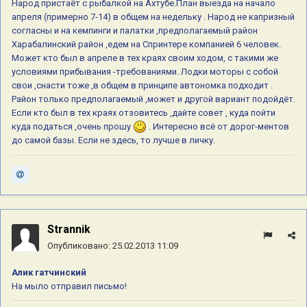
Народ пристаёт с рыбалкой на Ахтубе.План выезда на начало
апреля (примерно 7-14) в общем на недельку . Народ не капризный
согласны и на кемпинги и палатки ,предполагаемый район
Харабалинский район ,едем на Спринтере компанией 6 человек.
Может кто был в апреле в тех краях своим ходом, с такими же
условиями прибывания -требованиями. Лодки моторы с собой
свои ,снасти тоже ,в общем в принципе автономка подходит .
Район только предполагаемый ,может и другой вариант подойдёт.
Если кто был в тех краях отзовитесь ,дайте совет , куда пойти
куда податься ,очень прошу
. Интересно всё от дорог-ментов
до самой базы. Если не здесь, то лучше в личку.
Strannik
Опубликовано:
25.02.2013 11:09
Алик гатчинский
На мыло отправил письмо!