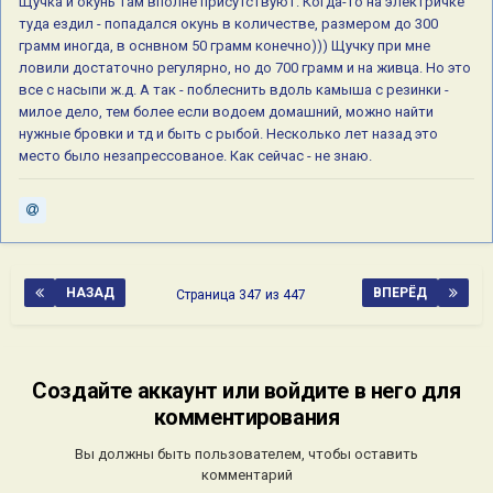
Щучка и окунь там вполне присутствуют. Когда-то на электричке
туда ездил - попадался окунь в количестве, размером до 300
грамм иногда, в оснвном 50 грамм конечно))) Щучку при мне
ловили достаточно регулярно, но до 700 грамм и на живца. Но это
все с насыпи ж.д. А так - поблеснить вдоль камыша с резинки -
милое дело, тем более если водоем домашний, можно найти
нужные бровки и тд и быть с рыбой. Несколько лет назад это
место было незапрессованое. Как сейчас - не знаю.
НАЗАД
ВПЕРЁД
Страница 347 из 447
Создайте аккаунт или войдите в него для
комментирования
Вы должны быть пользователем, чтобы оставить
комментарий