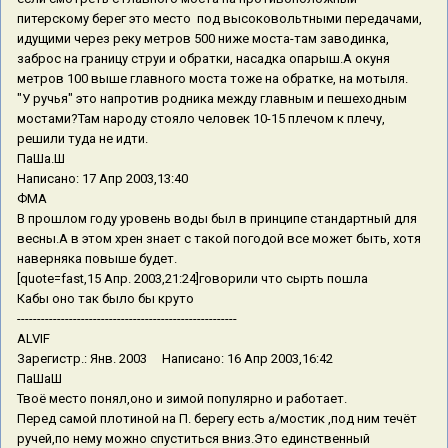
питерскому берег это место под высоковольтными передачами,
идущими через реку метров 500 ниже моста-там заводинка,
заброс на границу струи и обратки, насадка опарыш.А окуня
метров 100 выше главного моста тоже на обратке, на мотыля.
"У ручья" это напротив родника между главным и пешеходным
мостами?Там народу стояло человек 10-15 плечом к плечу,
решили туда не идти.
ПаШа.Ш
Написано: 17 Апр 2003,13:40
ФМА
В прошлом году уровень воды был в принципе стандартный для
весны.А в этом хрен знает с такой погодой все может быть, хотя
наверняка повыше будет.
[quote=fast,15 Апр. 2003,21:24]говорили что сырть пошла
Кабы оно так было бы круто
-------------------------------------------------------
ALVIF
Зарегистр.: Янв. 2003 Написано: 16 Апр 2003,16:42
ПаШаШ
Твоё место понял,оно и зимой популярно и работает.
Перед самой плотиной на П. берегу есть а/мостик ,под ним течёт
ручей,по нему можно спуститься вниз.Это единственный