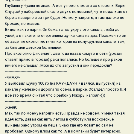
Глубины у Чухны не знаю. А вот у нового моста со стороны Веры
Слуцкой у набережной около двух с половиной, чуть подальше от
берега наверно и за три будет. Но могу наврать, я там далеко не
бросаю, поплавок.
Видел как то парня. Он бежал с полукруглого канала, лыба до
ушей, а в пакете по очертаниям щучка кила на два. Похоже что он
её зацепил около плотины, которая на полукруглом канале, там,
за бывшей детской больницей.
Про экологию фик знает, два года назад комуто в сети (уроды,
ставят прямо в городе) раки попались. Но больше я про раков
ничего не слышал. Мож их кто запустил и они передохли?
----------------------------------------------------
-=MAX=-
Я выловил щучку 100 гр (на КАУНДАУН 7 взялся, выпустил) на
канале у железной дороги по осени, в парке. Обалдел просто !!! Я
все это время считал что с рыбой у Ижоры напряг -)))
---------------------------------------------------
ЖеняС
Мах, так по моему напряг и есть. Правда не совсем. У меня такая
идея есть, давай как нить летом в субботу или воскреснье
выйдем рано утром на леща. Знаю где его ловят но сам не
пробовал. Одному влом как то. А в компании будет интересно.