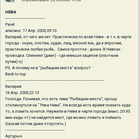
НЕВА
--------------------------------
Pavel
аписано: 17 Апр. 2003,09:10
Валерий, от чего же нет. Практически по всей Неве - в т.ч. в черте
города - окунь, плотва, судак, лещ, весной язь, да и впрочем,
практически любая рыба... Самое простое - донка. В Невках -
проводка. Спиннинг (джиг) - где меньше зацепов (опытным
путем):о)
P.S. А почему не в "рыбацкие места" вопрос?
Back to top
--------------------------------------------------------------------------------
Валерий
16 Апр. 2003,22:13
Господа. Понимая, что есть тема "Рыбацкие места", прошу
откликнуться на " Река Нева". Не всегда есть время поехать куда-
то, а ловить хочется. Неужели в Неве в черте города (макс. 20-30
мин езды от) не найдется мест, где можно ловить и поймать
(пускай потом даже отпустить )
------------------------------------------------
Артурыч