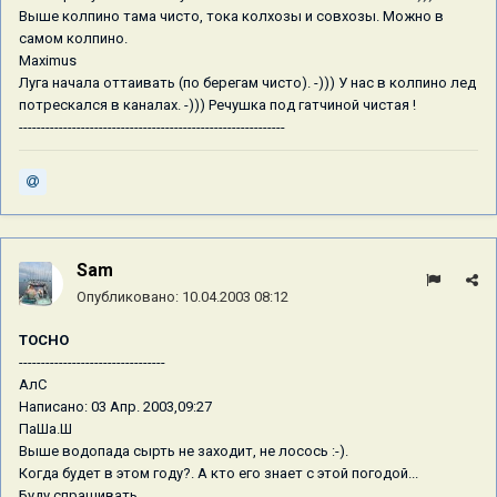
Выше колпино тама чисто, тока колхозы и совхозы. Можно в
самом колпино.
Maximus
Луга начала оттаивать (по берегам чисто). -))) У нас в колпино лед
потрескался в каналах. -))) Речушка под гатчиной чистая !
------------------------------------------------------------
Sam
Опубликовано:
10.04.2003 08:12
ТОСНО
---------------------------------
АлС
Написано: 03 Апр. 2003,09:27
ПаШа.Ш
Выше водопада сырть не заходит, не лосось :-).
Когда будет в этом году?. А кто его знает с этой погодой...
Буду спрашивать.