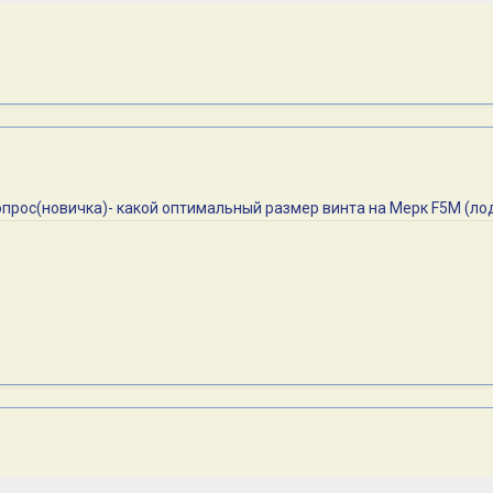
прос(новичка)- какой оптимальный размер винта на Мерк F5M (лодк