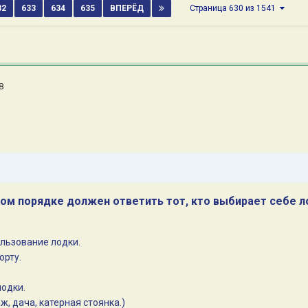
32
633
634
635
ВПЕРЁД
Страница 630 из 1541
8
ном порядке должен ответить тот, кто выбирает себе л
ользование лодки.
орту.
лодки.
ж, дача, катерная стоянка.)