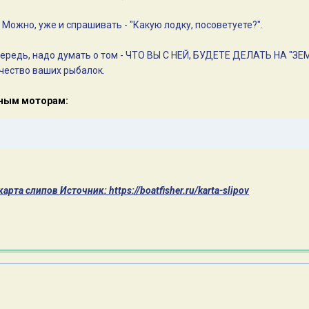
. Можно, уже и спрашивать - "Какую лодку, посоветуете?".
чередь, надо думать о том - ЧТО ВЫ С НЕЙ, БУДЕТЕ ДЕЛАТЬ НА "ЗЕМЛ
личество ваших рыбалок.
чным моторам:
рта слипов Источник: https://boatfisher.ru/karta-slipov