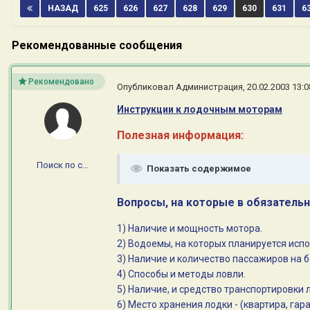
НАЗАД
625
626
627
628
629
630
631
6
Рекомендованные сообщения
Рекомендовано
Опубликовал
Администрация
,
20.02.2003 13:0
Инструкции к лодочным мотора
м
Полезная информация:
Поиск по сайту
Показать содержимое
Вопросы, на которые в обязатель
1) Наличие и мощность мотора.
2) Водоемы, на которых планируется исп
3) Наличие и количество пассажиров на б
4) Способы и методы ловли.
5) Наличие, и средство транспортировки 
6) Место хранения лодки - (квартира, гара