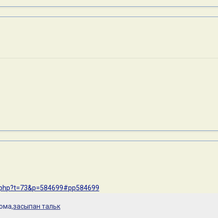
dex.php?t=73&p=584699#pp584699
ома,
засыпан тальк