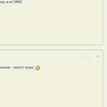
ор, а не ГИМС.
Жалоба
ризнак - нерест скоро.