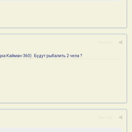
Жалоба
а Кайман-360) . Будут рыбалить 2 чела ?
Жалоба