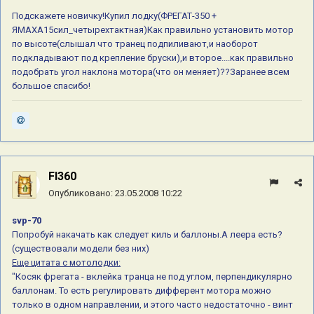
Подскажете новичку!Купил лодку(ФРЕГАТ-350 +
ЯМАХА15сил_четырехтактная)Как правильно установить мотор
по высоте(слышал что транец подпиливают,и наоборот
подкладывают под крепление бруски),и второе....как правильно
подобрать угол наклона мотора(что он меняет)??Заранее всем
большое спасибо!
Fl360
Опубликовано:
23.05.2008 10:22
svp-70
Попробуй накачать как следует киль и баллоны.А леера есть?
(существовали модели без них)
Еще цитата с мотолодки:
"Косяк фрегата - вклейка транца не под углом, перпендикулярно
баллонам. То есть регулировать дифферент мотора можно
только в одном направлении, и этого часто недостаточно - винт