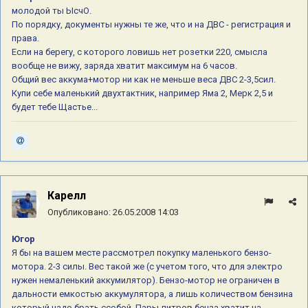
молодой ты ЫсчО.
По порядку, документы нужны те же, что и на ДВС - регистрация и
права.
Если на берегу, с которого ловишь нет розетки 220, смысла
вообще не вижу, заряда хватит максимум на 6 часов.
Общий вес аккума+мотор ни как не меньше веса ДВС 2-3,5сил.
Купи себе маленький двухтактник, например Яма 2, Мерк 2,5 и
будет тебе Щастье...
Карелл
Опубликовано:
26.05.2008 14:03
Югор
Я бы на вашем месте рассмотрел покупку маленького бензо-
мотора. 2-3 силы. Вес такой же (с учетом того, что для электро
нужен немаленький аккумилятор). Бензо-мотор не ограничен в
дальности емкостью аккумулятора, а лишь количеством бензина
который надо брать ссобой. Пары литров бенза хватит на