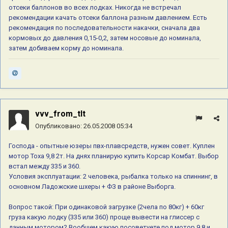
отсеки баллонов во всех лодках. Никогда не встречал
рекомендации качать отсеки баллона разным давлением. Есть
рекомендация по последовательности накачки, сначала два
кормовых до давления 0,15-0,2, затем носовые до номинала,
затем добиваем корму до номинала.
vvv_from_tlt
Опубликовано:
26.05.2008 05:34
Господа - опытные юзеры пвх-плавсредств, нужен совет. Куплен
мотор Тоха 9,8 2т. На днях планирую купить Корсар Комбат. Выбор
встал между 335 и 360.
Условия эксплуатации: 2 человека, рыбалка только на спиннинг, в
основном Ладожские шхеры + ФЗ в районе Выборга.
Вопрос такой: При одинаковой загрузке (2чела по 80кг) + 60кг
груза какую лодку (335 или 360) проще вывести на глиссер с
данным мотором? Вообщем какую посоветуете под мотор 9,8 и