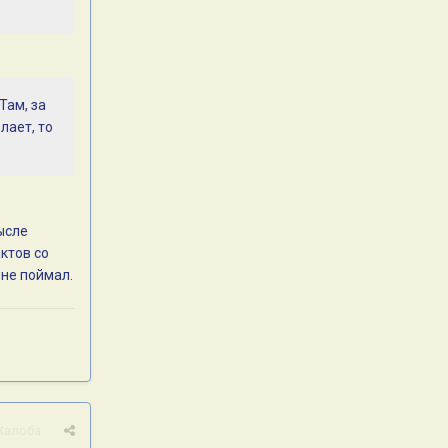
Там, за
лает, то
мысле
ктов со
и не поймал.
Жалоба