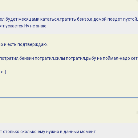
чел,будет месяцами кататься,тратить бензо,а домой поедет пустой
отпускается.Ну не знаю.
но и есть.подтверждаю.
 потратил,бензин потратил,силы потратил,рыбу не поймал-надо се
х ;)
ёт столько сколько ему нужно в данный момент.