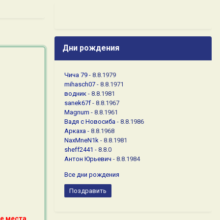
Дни рождения
Чича 79
- 8.8.1979
mihasch07
- 8.8.1971
водник
- 8.8.1981
sanek67f
- 8.8.1967
Magnum
- 8.8.1961
Вадя с Новосиба
- 8.8.1986
Аркаха
- 8.8.1968
NaxMneN1k
- 8.8.1981
sheff2441
- 8.8.0
Антон Юрьевич
- 8.8.1984
Все дни рождения
Поздравить
е места.