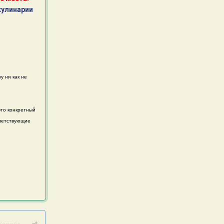
кулинарии
у ни как не
это конкретный
тветствующие