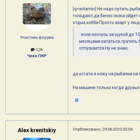
[q=witamin] Не надо путать ры
голодают,да бензо скока уйдет 
отдых,хобби.Просто азарт у лю
: если охочусь за щукой до 15
Участник форума
месяцами кататься,тратить б
отпускается.Ну не знаю..
5,3k
Член ПКР
да кстати я езжу на рыбалки на
На машине только когда друзья
Alex krenitskiy
Опубликовано:
29.06.2010 05:04