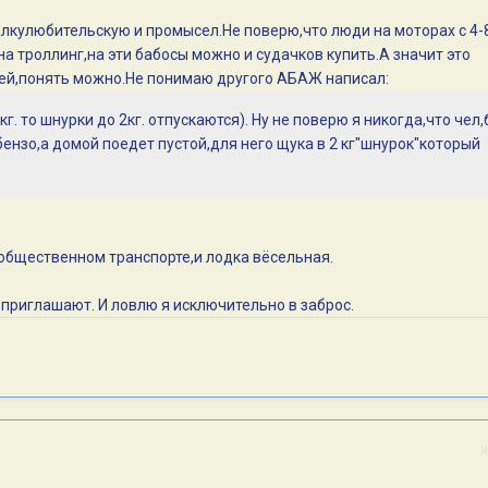
балкулюбительскую и промысел.Не поверю,что люди на моторах с 4-
на троллинг,на эти бабосы можно и судачков купить.А значит это
дей,понять можно.Не понимаю другого АБАЖ написал:
кг. то шнурки до 2кг. отпускаются). Ну не поверю я никогда,что чел
ензо,а домой поедет пустой,для него щука в 2 кг"шнурок"который
 общественном транспорте,и лодка вёсельная.
 приглашают. И ловлю я исключительно в заброс.