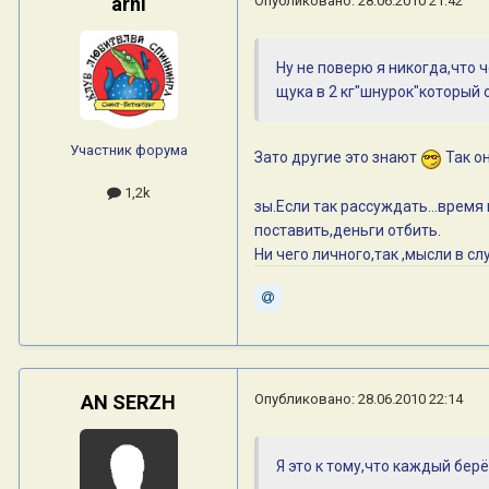
arni
Опубликовано:
28.06.2010 21:42
Ну не поверю я никогда,что 
щука в 2 кг"шнурок"который 
Участник форума
Зато другие это знают
Так о
1,2k
зы.Если так рассуждать...время
поставить,деньги отбить.
Ни чего личного,так ,мысли в слу
AN SERZH
Опубликовано:
28.06.2010 22:14
Я это к тому,что каждый бер