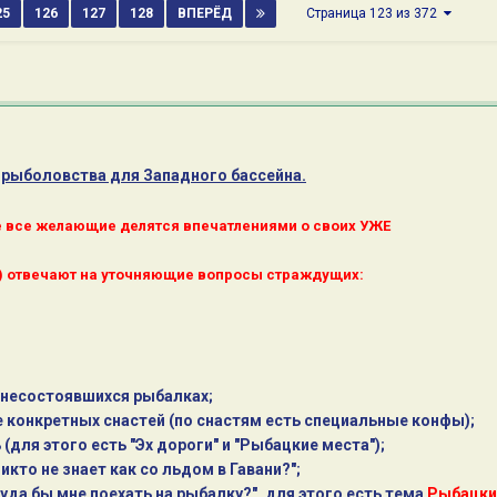
25
126
127
128
ВПЕРЁД
Страница 123 из 372
 рыболовства для Западного бассейна.
де все желающие делятся впечатлениями о своих УЖЕ
 отвечают на уточняющие вопросы страждущих:
 несостоявшихся рыбалках;
е конкретных снастей (по снастям есть специальные конфы);
(для этого есть "Эх дороги" и "Рыбацкие места");
икто не знает как со льдом в Гавани?";
уда бы мне поехать на рыбалку?", для этого есть тема
Рыбацки