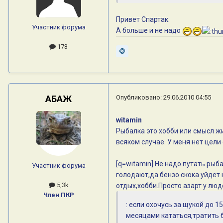
Привет Спартак.
Участник форума
А больше и не надо
173
АБАЖ
Опубликовано:
29.06.2010 04:55
witamin
Рыбалка это хобби или смысл жи
всяком случае. У меня нет цели
[q=witamin] Не надо путать ры
Участник форума
голодают,да бензо скока уйдет 
5,3k
отдых,хобби.Просто азарт у лю
Член ПКР
: если охочусь за щукой до 15
месяцами кататься,тратить б