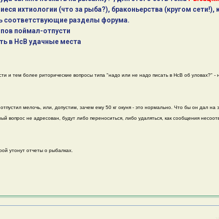
еся ихтиологии (что за рыба?), браконьерства (кругом сети!), 
есть соответствующие разделы форума.
ипов поймал-отпусти
ать в НсВ удачные места
 и тем более риторические вопросы типа "надо или не надо писать в НсВ об уловах?" - н
 отпустил мелочь, или, допустим, зачем ему 50 кг окуня - это нормально. Что бы он дал на 
ный вопрос не адресован, будут либо переноситься, либо удаляться, как сообщения несоо
рой утонут отчеты о рыбалках.