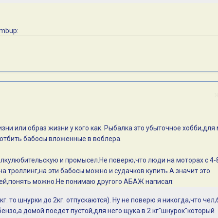
зни или образ жизни у кого как. Рыбалка это убыточное хобби,для
 отбить бабосы вложенные в воблера.
балкулюбительскую и промысел.Не поверю,что люди на моторах с 4-
на троллинг,на эти бабосы можно и судачков купить.А значит это
дей,понять можно.Не понимаю другого АБАЖ написал:
кг. то шнурки до 2кг. отпускаются). Ну не поверю я никогда,что чел
ензо,а домой поедет пустой,для него щука в 2 кг"шнурок"который