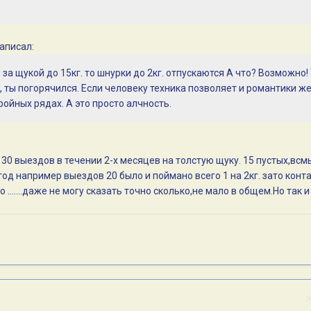
написал:
за щукой до 15кг. то шнурки до 2кг. отпускаются А что? Возможно! 
би, ты погорячился. Если человеку техника позволяет и романтики же
ройных рядах. А это просто алчность.
. 30 выездов в течении 2-х месяцев на толстую щуку. 15 пустых,вс
од например выездов 20 было и поймано всего 1 на 2кг. зато конта
о .......даже не могу сказать точно сколько,не мало в общем.Но так 