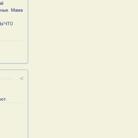
ий
дные . Мама
ВЫ ЧТО
Жалоба
ают.