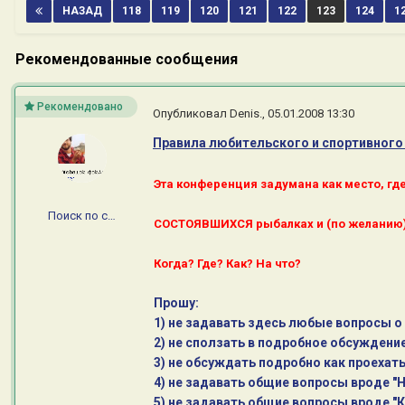
НАЗАД
118
119
120
121
122
123
124
1
Рекомендованные сообщения
Рекомендовано
Опубликовал
Denis.
,
05.01.2008 13:30
Правила любительского и спортивного
Эта конференция задумана как место, г
Поиск по сайту
СОСТОЯВШИХСЯ рыбалках и (по желанию)
Когда? Где? Как? На что?
Прошу:
1) не задавать здесь любые вопросы о
2) не сползать в подробное обсуждени
3) не обсуждать подробно как проехать 
4) не задавать общие вопросы вроде "Н
5) не задавать общие вопросы вроде "К