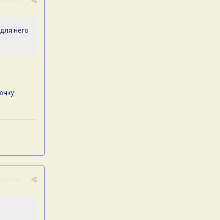
Жалоба
,для него
точку
Жалоба