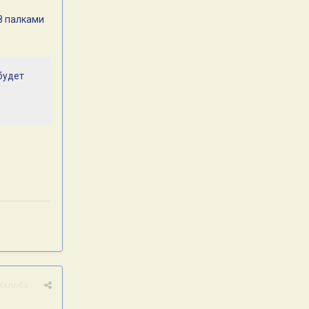
8 палками
,будет
Жалоба