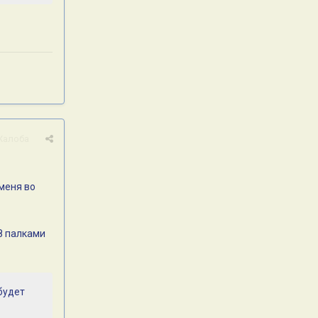
Жалоба
 меня во
8 палками
,будет