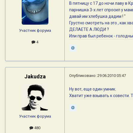
В пятницу с 17 до ночи лаву в 
парнишка 3-х лет спросил у мамы
давай им хлебушка дадим ! "
Грустно смотреть на это , ка
ДЕЛАЕТЕ А ЛЮДИ ?
Участник форума
Или прав был ребенок - голодны
4
Jakudza
Опубликовано:
29.06.2010 05:47
Ну вот, еще один умник.
Хватит уже взывать к совести. Т
Участник форума
480