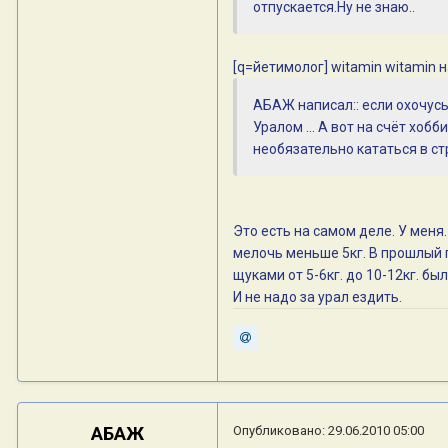
отпускается.Ну не знаю..
[q=йетимолог] witamin witamin 
АБАЖ написал:: если охочусь 
Уралом ... А вот на счёт хоб
необязательно кататься в ст
Это есть на самом деле. У меня
мелочь меньше 5кг. В прошлый г
щуками от 5-6кг. до 10-12кг. был
И не надо за урал ездить.
АБАЖ
Опубликовано:
29.06.2010 05:00