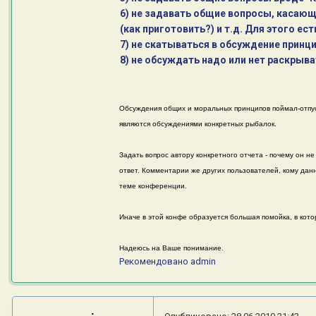
6) не задавать общие вопросы, касающи
(как приготовить?) и т.д. Для этого 
7) не скатываться в обсуждение принц
8) не обсуждать надо или нет раскрыв
Обсуждения общих и моральных принципов поймал-отпусти
являются обсуждениями конкретных рыбалок.
Задать вопрос автору конкретного отчета - почему он не
ответ. Комментарии же других пользователей, кому дан
теме конференции.
Иначе в этой конфе образуется большая помойка, в кото
Надеюсь на Ваше понимание.
Рекомендовано
admin