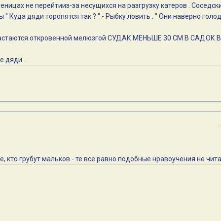
Креницах не перейтииз-за несущихся на разгрузку катеров . Соседск
 " Куда дяди торопятся так ? " - Рыбку ловить . " Они наверно голо
к хвастаются откровенной мелюзгой СУДАК МЕНЬШЕ 30 СМ В САДОК 
е дяди .
е, кто грубут мальков - те все равно подобные нравоучения не чит