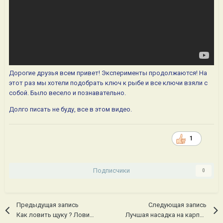
Дорогие друзья всем привет! Эксперименты продолжаются! На
этот раз мы хотели подобрать ключ к рыбе и все ключи взяли с
собой. Было весело и познавательно.
Долго писать не буду, все в этом видео.
1
Подписчики
0
Предыдущая запись
Следующая запись
Как ловить щуку ? Ловим с чемпионами. Готовим с СЮФом.
Лучшая насадка на карпа !!! РОЗЫГРЫШ!!! Ловля карпа в жару.