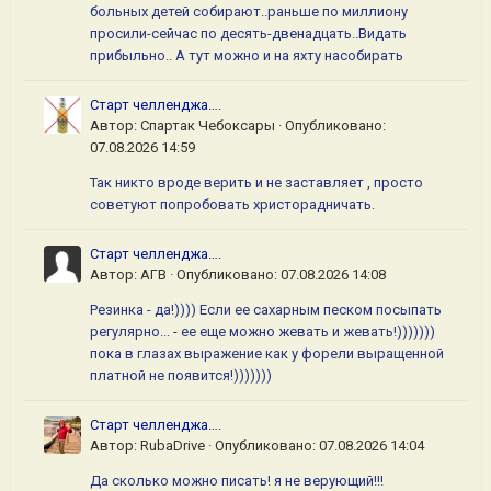
больных детей собирают..раньше по миллиону
просили-сейчас по десять-двенадцать..Видать
прибыльно.. А тут можно и на яхту насобирать
Старт челленджа….
Автор:
Спартак Чебоксары
·
Опубликовано:
07.08.2026 14:59
Так никто вроде верить и не заставляет , просто
советуют попробовать христорадничать.
Старт челленджа….
Автор:
АГВ
·
Опубликовано:
07.08.2026 14:08
Резинка - да!)))) Если ее сахарным песком посыпать
регулярно... - ее еще можно жевать и жевать!)))))))
пока в глазах выражение как у форели выращенной
платной не появится!)))))))
Старт челленджа….
Автор:
RubaDrive
·
Опубликовано:
07.08.2026 14:04
Да сколько можно писать! я не верующий!!!