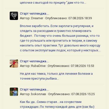
цепочке с выгодой по прнципу "дам что-то...
Старт челленджа….
Автор:
Dreamer
·
Опубликовано:
07.08.2026 18:39
Вполне заработать. Если зарплата регулярная, и
следить за расходами и грамотно планировать
бюджет. Потому что очень большая разница, что-то
где-то услышать или прочитать в теории, и самому
накопить опыт практики. Тут довольно много народу
с опытом эксплуатации лодок, который у некторых...
Старт челленджа….
Автор:
RubaDrive
·
Опубликовано:
07.08.2026 15:53
Не для нас темка, только для лечения болезни а
точнее приступа рыбака…
Старт челленджа….
Автор:
bokoплав
·
Опубликовано:
07.08.2026 15:25
Как бы да...Схема старая....на сочувствии
страждущих..По телеку каждый день для (как бы)