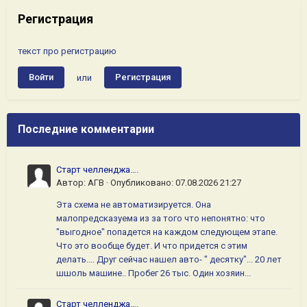
Регистрация
текст про регистрацию
Войти
Регистрация
или
Последние комментарии
Старт челленджа….
Автор:
АГВ
·
Опубликовано:
07.08.2026 21:27
Эта схема не автоматизируется. Она
малопредсказуема из за того что непонятно: что
"выгодное" попадется на каждом следующем этапе.
Что это вообще будет. И что придется с этим
делать.... Друг сейчас нашел авто- " десятку"... 20 лет
шшоль машине.. Пробег 26 тыс. Один хозяин...
Старт челленджа….