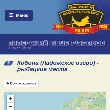
Меню:
Меню
Кобона (Ладожское озеро) -
рыбацкие места
К списку водоемов
+
−