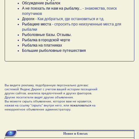
Обсуждение рыбалок
А не поехать ли нам на рыбалку...
- знакомства, поиск
попутчиков
Дороги
- Как добраться, где остановиться и тд.
Рыбацкие места
- спросить про неизученные места для
рыбалки
Рыболовные базы. Отзывы.
Рыбалка в городской черте
Рыбалка на платниках
Большие рыболовные путешествия
Вы видите рекламу, подобранную персонально для вас
системой Яндекс.Директ с учетом вашей истории посещений
других сайтов, анализа предпочтений и других факторов.
Другие посетители видят другие объявления.
Вы можете скрыть объявление, которое вам не нравится,
нажав на ссылку "скрыть" внутри него, или
пожаловаться
на
некорректное объявление администратору.
Новое в блогах