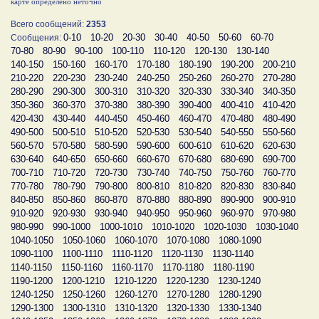
карте определено неточно
Всего сообщений:
2353
0-10
10-20
20-30
30-40
40-50
50-60
60-70
Сообщения:
70-80
80-90
90-100
100-110
110-120
120-130
130-140
140-150
150-160
160-170
170-180
180-190
190-200
200-210
210-220
220-230
230-240
240-250
250-260
260-270
270-280
280-290
290-300
300-310
310-320
320-330
330-340
340-350
350-360
360-370
370-380
380-390
390-400
400-410
410-420
420-430
430-440
440-450
450-460
460-470
470-480
480-490
490-500
500-510
510-520
520-530
530-540
540-550
550-560
560-570
570-580
580-590
590-600
600-610
610-620
620-630
630-640
640-650
650-660
660-670
670-680
680-690
690-700
700-710
710-720
720-730
730-740
740-750
750-760
760-770
770-780
780-790
790-800
800-810
810-820
820-830
830-840
840-850
850-860
860-870
870-880
880-890
890-900
900-910
910-920
920-930
930-940
940-950
950-960
960-970
970-980
980-990
990-1000
1000-1010
1010-1020
1020-1030
1030-1040
1040-1050
1050-1060
1060-1070
1070-1080
1080-1090
1090-1100
1100-1110
1110-1120
1120-1130
1130-1140
1140-1150
1150-1160
1160-1170
1170-1180
1180-1190
1190-1200
1200-1210
1210-1220
1220-1230
1230-1240
1240-1250
1250-1260
1260-1270
1270-1280
1280-1290
1290-1300
1300-1310
1310-1320
1320-1330
1330-1340