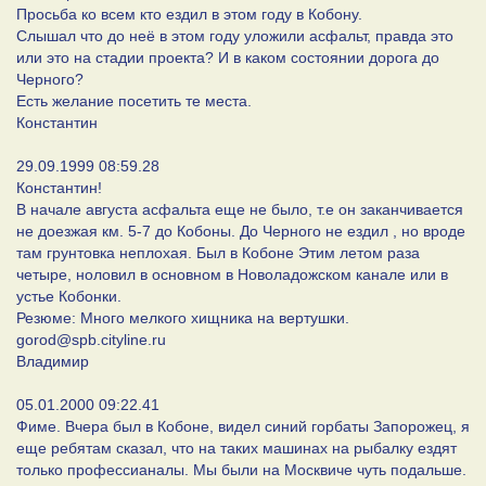
Просьба ко всем кто ездил в этом году в Кобону.
Слышал что до неё в этом году уложили асфальт, правда это
или это на стадии проекта? И в каком состоянии дорога до
Черного?
Есть желание посетить те места.
Константин
29.09.1999 08:59.28
Константин!
В начале августа асфальта еще не было, т.е он заканчивается
не доезжая км. 5-7 до Кобоны. До Черного не ездил , но вроде
там грунтовка неплохая. Был в Кобоне Этим летом раза
четыре, ноловил в основном в Новоладожском канале или в
устье Кобонки.
Резюме: Много мелкого хищника на вертушки.
gorod@spb.cityline.ru
Владимир
05.01.2000 09:22.41
Фиме. Вчера был в Кобоне, видел синий горбаты Запорожец, я
еще ребятам сказал, что на таких машинах на рыбалку ездят
только профессианалы. Мы были на Москвиче чуть подальше.