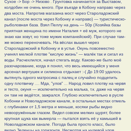
Сухое -> Бор -> Низово . Грунтовка начинается за Выставом,
колдобин не очень много. При въезде в Кобону направо через
два моста. Напротив магазина мост через Староладожский
канал (после моста через Кобонку и направо) — туристическо-
рыболовная база. Взял Пеллу на день — 50р (Хозяйка базы
приятная женщина по имени Наталия + её муж, которого не
знаю как зовут, но тоже мужик компанейский). При случае там-
же можно переночевать. На вёслах вышел через
Староладожский в Кобонку и в устье. Окунь повсеместно
учинял мелкой плотве "кислую жизнь" — малёк так и сигал из
воды. Расчехлился, начал стегать воду. Каково-же было моё
разочарование, когда я понял, что весь имеющийся у меня
арсенал вертушек и силикона отдыхает :-( До 19:00 удалось
вытянуть одного матросика с палец и случайно подцепить
одну плотвичку .... Мда, "улов" ... Народ ловил плотву на червя
и тесто, окуня — исключительно на малька, т.к. даже на червя
он там не ведётся, зажрался. Глубоко исключительно в русле
Кобонки и Новоладожском канале, в остальных местах отмель
с глубинами от 1,5 метра и меньше, косяки рыбы видно
невооружённым глазом. Видел совсем мелких щурят, более
крупная щука как вымерла — пытался взять её у камышей в
Новоладожском канале. Погода была просто класс, было
видно Зеленцы на горизонте. Несмотря на нулевой улов,