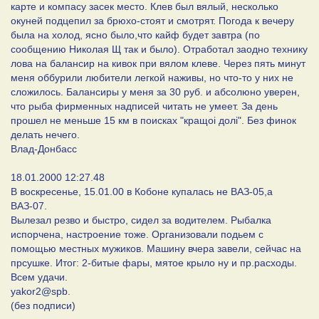
карте и компасу засек место. Клев был вялый, несколько
окуней подцепил за брюхо-стоят и смотрят. Погода к вечеру
была на холод, ясно было,что кайф будет завтра (по
сообщению Николая Щ так и было). Отработал заодно технику
лова на балансир на кивок при вялом клеве. Через пять минут
меня оббурили любители легкой наживы, но что-то у них не
сложилось. Балансиры у меня за 30 руб. и абсолюно уверен,
что рыба фирменных надписей читать не умеет. За день
прошел не меньше 15 км в поисках "кращоi долi". Без финок
делать нечего.
Влад-Донбасс
18.01.2000 12:27.48
В воскресенье, 15.01.00 в Кобоне купалась не ВАЗ-05,а
ВАЗ-07.
Вылезал резво и быстро, сидел за водителем. Рыбалка
испорчена, настроение тоже. Организовали подьем с
помощью местных мужиков. Машину вчера завели, сейчас на
прсушке. Итог: 2-битые фары, мятое крыло ну и пр.расходы.
Всем удачи.
yakor2@spb.
(без подписи)