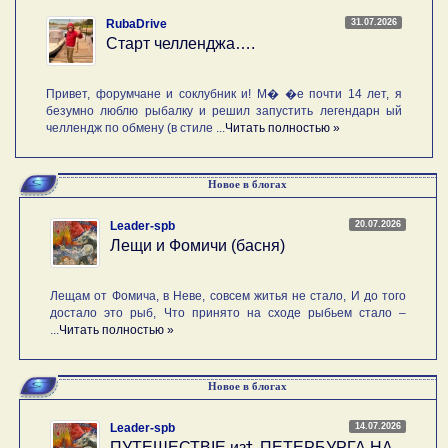
31.07.2026
RubaDrive
Старт челленджа….
Привет, форумчане и соклубник и! М� �е почти 14 лет, я
безумно люблю рыбалку и решил запустить легендарн ый
челлендж по обмену (в стиле ...
Читать полностью »
Новое в блогах
20.07.2026
Leader-spb
Лещи и Фомичи (басня)
Лещам от Фомича, в Неве, совсем житья не стало, И до того
достало это рыб, Что принято на сходе рыбьем стало –
...
Читать полностью »
Новое в блогах
14.07.2026
Leader-spb
ПУТЕШЕСТВIE изѣ ПЕТЕРБУРГА НА