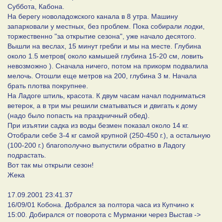
Суббота, Кабона.
На берегу новоладожского канала в 8 утра. Машину
запарковали у местных, без проблем. Пока собирали лодки,
торжественно "за открытие сезона", уже начало десятого.
Вышли на веслах, 15 минут гребли и мы на месте. Глубина
около 1.5 метров( около камышей глубина 15-20 см, ловить
невозможно ). Сначала ничего, потом на прикорм подвалила
мелочь. Отошли еще метров на 200, глубина 3 м. Начала
брать плотва покрупнее.
На Ладоге штиль, красота. К двум часам начал подниматься
ветерок, а в три мы решили сматываться и двигать к дому
(надо было попасть на праздничный обед).
При изъятии садка из воды безмен показал около 14 кг.
Отобрали себе 3-4 кг самой крупной (250-450 г.), а остальную
(100-200 г.) благополучно выпустили обратно в Ладогу
подрастать.
Вот так мы открыли сезон!
Жека
17.09.2001 23:41.37
16/09/01 Кобона. Добрался за полтора часа из Купчино к
15:00. Добирался от поворота с Мурманки через Выстав ->