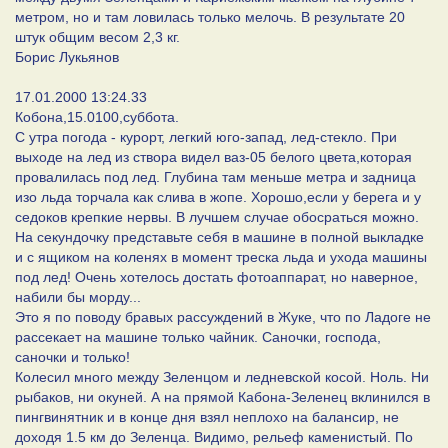
метром, но и там ловилась только мелочь. В результате 20
штук общим весом 2,3 кг.
Борис Лукьянов
17.01.2000 13:24.33
Кобона,15.0100,суббота.
С утра погода - курорт, легкий юго-запад, лед-стекло. При
выходе на лед из створа видел ваз-05 белого цвета,которая
провалилась под лед. Глубина там меньше метра и задница
изо льда торчала как слива в жопе. Хорошо,если у берега и у
седоков крепкие нервы. В лучшем случае обосраться можно.
На секундочку представьте себя в машине в полной выкладке
и с ящиком на коленях в момент треска льда и ухода машины
под лед! Очень хотелось достать фотоаппарат, но наверное,
набили бы морду...
Это я по поводу бравых рассуждений в Жуке, что по Ладоге не
рассекает на машине только чайник. Саночки, господа,
саночки и только!
Колесил много между Зеленцом и ледневской косой. Ноль. Ни
рыбаков, ни окуней. А на прямой Кабона-Зеленец вклинился в
пингвинятник и в конце дня взял неплохо на балансир, не
доходя 1.5 км до Зеленца. Видимо, рельеф каменистый. По