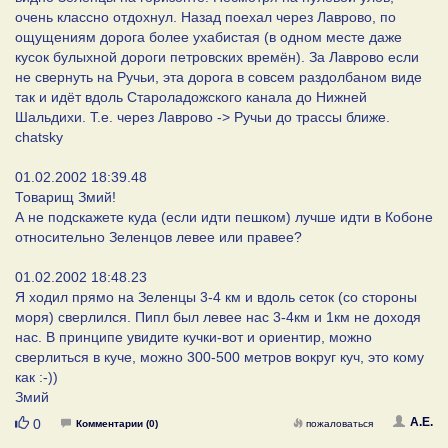
очень классно отдохнул. Назад поехал через Лаврово, по
ощущениям дорога более ухабистая (в одном месте даже
кусок булыхной дороги петровских времён). За Лаврово если
не свернуть на Ручьи, эта дорога в совсем раздолбаном виде
так и идёт вдоль Староладожского канала до Нижней
Шальдихи. Т.е. через Лаврово -> Ручьи до трассы ближе.
chatsky
01.02.2002 18:39.48
Товарищ Змий!
А не подскажете куда (если идти пешком) лучше идти в Кобоне
относительно Зеленцов левее или правее?
01.02.2002 18:48.23
Я ходил прямо на Зеленцы 3-4 км и вдоль сеток (со стороны
моря) сверлился. Пипл был левее нас 3-4км и 1км не доходя
нас. В принципе увидите кучки-вот и ориентир, можно
сверлиться в куче, можно 300-500 метров вокруг куч, это кому
как :-))
Змий
Нравится
А.Е.
0
Комментарии (0)
пожаловаться