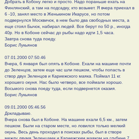
Добрать в Кобону легко и просто. Надо пораньше ехать на
Финлянский, а там на подсадку, кто возьмет. Я вчера приехал в
6 -10, занял место в Женькином Икарусе, но потом
подвернулся Москвичок, в нем было два свободных места, а
еще стоял Бычок, набирал людей. Все берут по 50 р., иногда
40р. Но в Кобоне сейчас до рыбы надо идти 1,5 часа.
Завтра снова туда поеду.
Борис Лукьянов
07.01.2000 07:50.46
Вчера, 6 января был опять в Кобоне. Ехали на машине почти
до Зеленцов, затем еще час шли пешком, чтобы попасть в
створ двух Зеленцов и Кариежского маяка. Поймал 11 кг.
хорошего окуня. Нас было четверо, все поймали хорошо.
Восьмого снова поеду туда, если подвернется оказия.
Борис Лукьянов
09.01.2000 05:46.56
Докладываю.
Вчера снова был в Кобоне. На машине ехали 6,5 км., затем
пешком. Были на старом месте, но ловился только мелкий
окунь. Весь день проходил в поисках рыбы, был в створе
между двумя Зеленцами и Кариежским маяком на глубине 7