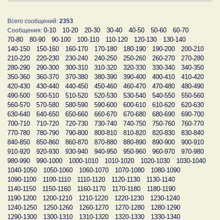
Всего сообщений:
2353
0-10
10-20
20-30
30-40
40-50
50-60
60-70
Сообщения:
70-80
80-90
90-100
100-110
110-120
120-130
130-140
140-150
150-160
160-170
170-180
180-190
190-200
200-210
210-220
220-230
230-240
240-250
250-260
260-270
270-280
280-290
290-300
300-310
310-320
320-330
330-340
340-350
350-360
360-370
370-380
380-390
390-400
400-410
410-420
420-430
430-440
440-450
450-460
460-470
470-480
480-490
490-500
500-510
510-520
520-530
530-540
540-550
550-560
560-570
570-580
580-590
590-600
600-610
610-620
620-630
630-640
640-650
650-660
660-670
670-680
680-690
690-700
700-710
710-720
720-730
730-740
740-750
750-760
760-770
770-780
780-790
790-800
800-810
810-820
820-830
830-840
840-850
850-860
860-870
870-880
880-890
890-900
900-910
910-920
920-930
930-940
940-950
950-960
960-970
970-980
980-990
990-1000
1000-1010
1010-1020
1020-1030
1030-1040
1040-1050
1050-1060
1060-1070
1070-1080
1080-1090
1090-1100
1100-1110
1110-1120
1120-1130
1130-1140
1140-1150
1150-1160
1160-1170
1170-1180
1180-1190
1190-1200
1200-1210
1210-1220
1220-1230
1230-1240
1240-1250
1250-1260
1260-1270
1270-1280
1280-1290
1290-1300
1300-1310
1310-1320
1320-1330
1330-1340