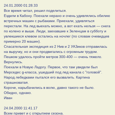
24.01.2000 01:28.33
Все время читал, решил поделиться.
Ездили в Кабону. Поехали нерано и очень удивлялись обилию
встречных машин с рыбаками. Приехали, удивляться
перестали. На лед выехать можно, а вот ехать нельзя — снега
по колено и выше. Люди, заехавшие к Зеленцам в субботу и
увлекшиеся клевом остались на ночлег (по словам очевидцев
примерно 20 машин).
Спасательная экспедиция из 2 Нив и 2 УАЗиков отправилась
на выручку, но и они продвигались с огромным трудом.
Пешком удалось пройти метров 300-400 — очень тяжело.
Вернулись.
Поехали в Новую Ладогу. Первое, что там увидели был
Мерседес g-класса, ушедший под лед канала с "головой".
Народ лебедками пытался его вызвалить. Картина
страшноватая.
Короче, нарыбачились в волю, давно такого не было.
Обидно, однако.
Иван
24.04.2000 11:41.17
Всем привет и с открытием сезона.