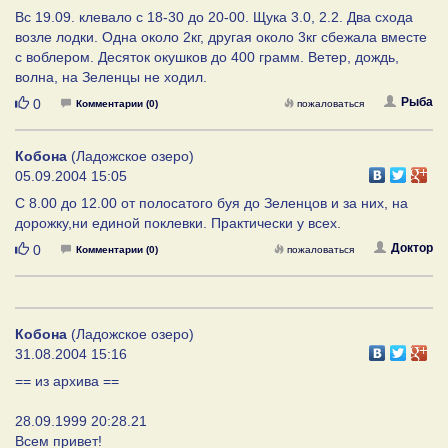
Вс 19.09. клевало с 18-30 до 20-00. Щука 3.0, 2.2. Два схода
возле лодки. Одна около 2кг, другая около 3кг сбежала вместе
с воблером. Десяток окушков до 400 грамм. Ветер, дождь,
волна, на Зеленцы не ходил.
Нравится
Рыба
0
Комментарии (0)
пожаловаться
Кобона
(Ладожское озеро)
05.09.2004 15:05
С 8.00 до 12.00 от полосатого буя до Зеленцов и за них, на
дорожку,ни единой поклевки. Практически у всех.
Нравится
Доктор
0
Комментарии (0)
пожаловаться
Кобона
(Ладожское озеро)
31.08.2004 15:16
== из архива ==
28.09.1999 20:28.21
Всем привет!