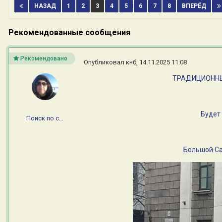
НАЗАД
1
2
3
4
5
6
7
8
ВПЕРЁД
Рекомендованные сообщения
Рекомендовано
Опубликовал
кнб
,
14.11.2025 11:08
ТРАДИЦИОННЫ
Будет 
Поиск по сайту
Большой Са