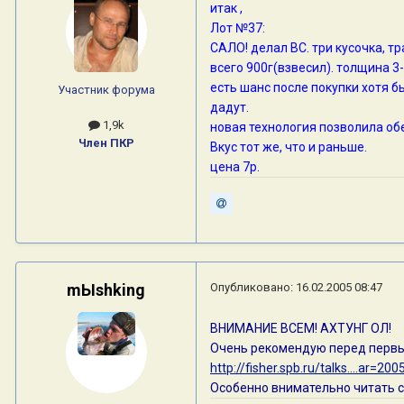
итак ,
Лот №37:
САЛО! делал ВС. три кусочка, т
всего 900г(взвесил). толщина 3
есть шанс после покупки хотя б
Участник форума
дадут.
1,9k
новая технология позволила об
Член ПКР
Вкус тот же, что и раньше.
цена 7р.
mЫshking
Опубликовано:
16.02.2005 08:47
ВНИМАНИЕ ВСЕМ! АХТУНГ ОЛ!
Очень рекомендую перед первы
http://fisher.spb.ru/talks....ar=200
Особенно внимательно читать с