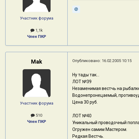
Участник форума
1,1k
Член ПКР
Mak
Опубликовано:
16.02.2005 10:15
Ну тады так...
ЛОТ №39
Незаменимая вестчь на рыбалке 
Водонепронецаемый, противоуд
Цена 30 руб.
Участник форума
510
ЛОТ №40
Член ПКР
Уникальный проводочный попла
Огружен самим Мастером.
Редкая Вестчь.