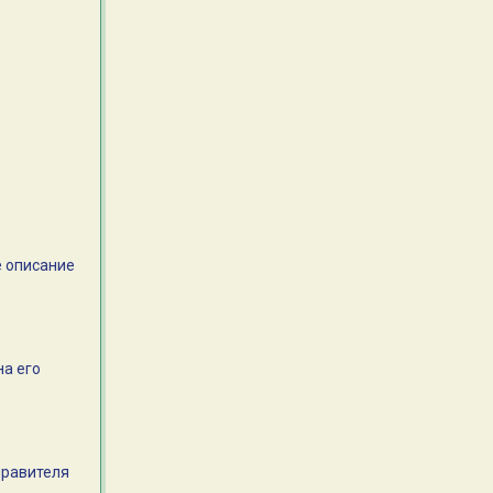
е описание
на его
правителя