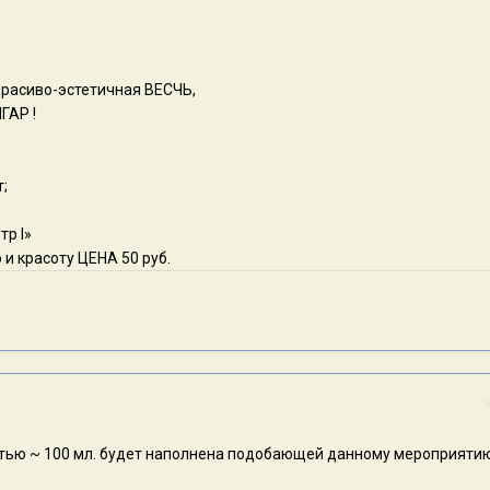
расиво-эстетичная ВЕСЧЬ,
ГАР !
т;
тр I»
 и красоту ЦЕНА 50 руб.
тью ~ 100 мл. будет наполнена подобающей данному мероприяти