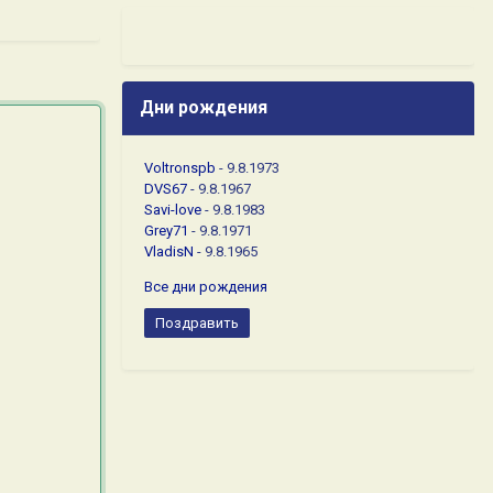
Дни рождения
Voltronspb
- 9.8.1973
DVS67
- 9.8.1967
Savi-love
- 9.8.1983
Grey71
- 9.8.1971
VladisN
- 9.8.1965
Все дни рождения
Поздравить