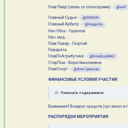
Глав Пиар (связь со спонсорами) -
@кнб
Главный Судья -
@DEMON
Главный Арбитр -
@НадюХа
Нач Обоз - Горюнов
Нач. мед. -
Глав Повар - Георгий
Поварята
ГлавПоАтрибутике -
@KowboyMAX
СтарПом - Вера Николаевна
ГлавСпорт -
@Аня Сумская
ФИНАНСОВЫЕ УСЛОВИЯ УЧАСТИЯ:
Показать содержимое
Внимание!! Возврат средств (орг.взнос и
РАСПОРЯДОК МЕРОПРИЯТИЯ: