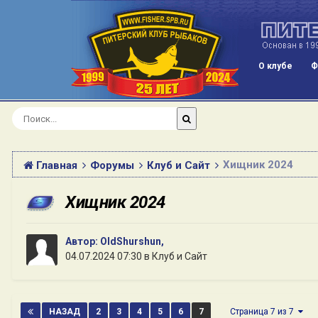
О клубе
Ф
Хищник 2024
Главная
Форумы
Клуб и Сайт
Хищник 2024
Автор:
OldShurshun
,
04.07.2024 07:30
в
Клуб и Сайт
НАЗАД
2
3
4
5
6
7
Страница 7 из 7