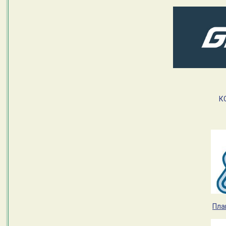
К
Пла