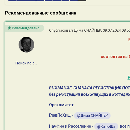
Рекомендованные сообщения
Рекомендовано
Опубликовал
Дима СНАЙПЕР
,
09.07.2024 08:5
состоится на 
Поиск по сайту
Р
ВНИМАНИЕ, СНАЧАЛА РЕГИСТРАЦИЯ ПОТОМ 
без регистрации всех живущих в коттедже
Оргкомитет
:
ГлавПоХищ -
@Дима СНАЙПЕР
НачФин и Расселение -
все п
@КатюШа