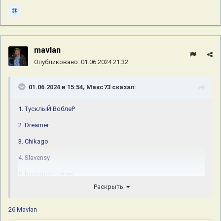
mavlan
Опубликовано:
01.06.2024 21:32
01.06.2024 в 15:54,
Макс73
сказал:
1. ТусклыЙ ВоблеР
2. Dreamer
3. Chikago
4. Slavensy
5. Большой Шурик
Раскрыть
6. OldShurshun
7. Олег Белышев
26 Mavlan