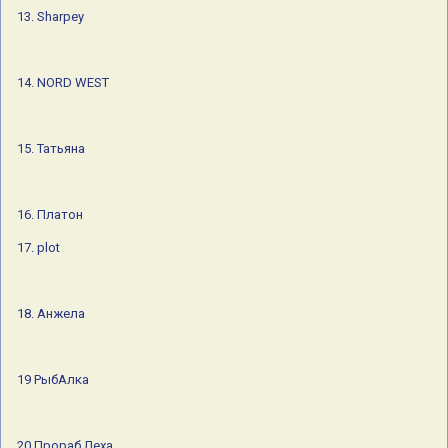
13. Sharpey
14. NORD WEST
15. Татьяна
16. Платон
17. plot
18. Анжела
19 РыбАлка
20 Прораб Леха