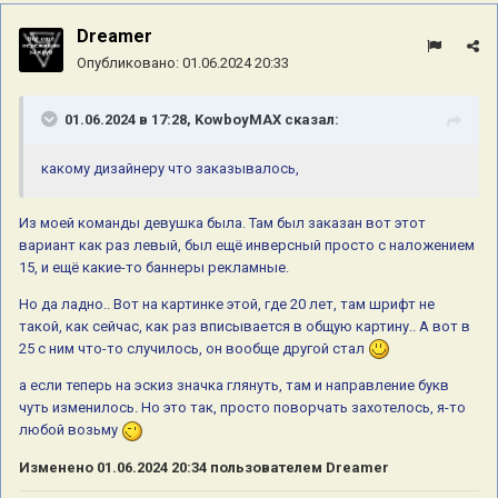
Dreamer
Опубликовано:
01.06.2024 20:33
01.06.2024 в 17:28,
KowboyMAX
сказал:
какому дизайнеру что заказывалось,
Из моей команды девушка была. Там был заказан вот этот
вариант как раз левый, был ещё инверсный просто с наложением
15, и ещё какие-то баннеры рекламные.
Но да ладно.. Вот на картинке этой, где 20 лет, там шрифт не
такой, как сейчас, как раз вписывается в общую картину.. А вот в
25 с ним что-то случилось, он вообще другой стал
а если теперь на эскиз значка глянуть, там и направление букв
чуть изменилось. Но это так, просто поворчать захотелось, я-то
любой возьму
Изменено
01.06.2024 20:34
пользователем Dreamer