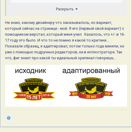
получилось, что один раз вставили вообще из другой
Раскрыть
группы шрифтов цифру, потом еще раз из другой, потом
вообще прямые буквы там оказались в одном из недавних
вариантов (в оригинальном они действительно выглядели
Не знаю, какому дизайнеру что заказывалось, но вариант,
как нанесенные на ленточку, повторяя изгиб), и т.д. и т.п.
который сейчас на странице - мой. Я его (первый свой вариант) с
Получается, что как бы напрасно старались тогда
помощником верстал, который меня учил. Казалось, что +/- в 16-
17 году это было. И что то не помню я какой то критики...
Показали образец, я адаптировал, потом только года меняли, но
уже с помощью подручных редакторов, не в иллюстраторе. Так
что, фиг знает про какой ты идеальный оригинал говоришь...