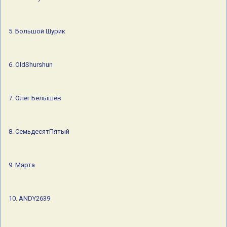
29.Сережка Ольховая
5. Большой Шурик
6. OldShurshun
7. Олег Белышев
8. СемьдесятПятый
9. Марта
10. ANDY2639