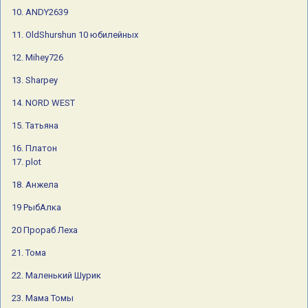
22. Маленький Шурик
10. ANDY2639
23. Мама Томы
11. OldShurshun 10 юбилейных
24. Макс 73
12. Mihey726
25 Оля
13. Sharpey
14. NORD WEST
15. Татьяна
16. Платон
17. plot
18. Анжела
19 РыбАлка
20 Прораб Леха
21. Тома
22. Маленький Шурик
23. Мама Томы