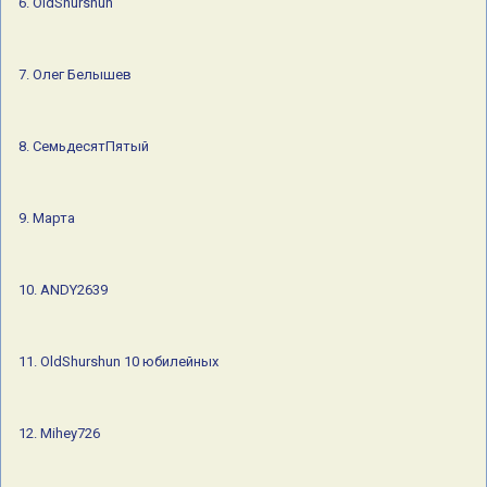
6. OldShurshun
7. Олег Белышев
8. СемьдесятПятый
9. Марта
10. ANDY2639
11. OldShurshun 10 юбилейных
12. Mihey726