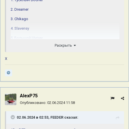
2. Dreamer
3. Chikago
4. Slavensy
5. Большой Шурик
Раскрыть
6. OldShurshun
7. Олег Белышев
Х
8. СемьдесятПятый
9. Марта
10. ANDY2639
11. OldShurshun 10 юбилейных
AlexP75
Опубликовано:
02.06.2024 11:58
12. Mihey726
13. Sharpey
02.06.2024 в 02:53,
FEEDER
сказал:
14. NORD WEST