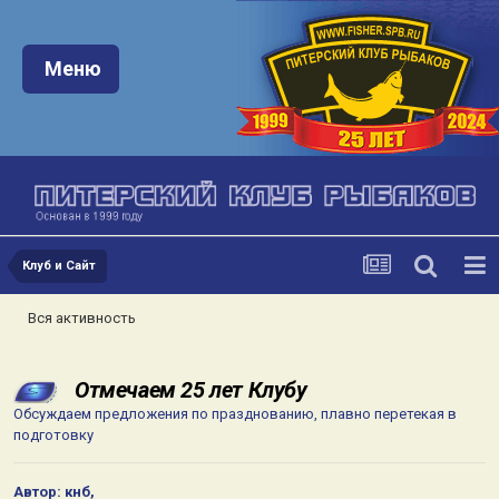
Меню:
Меню
Клуб и Сайт
Вся активность
Отмечаем 25 лет Клубу
Обсуждаем предложения по празднованию, плавно перетекая в
подготовку
Автор:
кнб
,