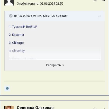
Опубликовано:
02.06.2024 02:56
01.06.2024 в 21:32,
AlexP75
сказал:
1. ТусклыЙ ВоблеР
2. Dreamer
3. Chikago
4. Slavensy
5. Большой Шурик
Раскрыть
6. OldShurshun
7. Олег Белышев
8. СемьдесятПятый
9. Марта
10. ANDY2639
11. OldShurshun 10 юбилейных
Сережка Ольховая