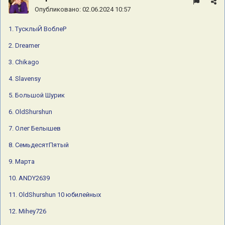
Опубликовано:
02.06.2024 10:57
12. Mihey726
1. ТусклыЙ ВоблеР
13. Sharpey
2. Dreamer
14. NORD WEST
3. Chikago
15. Татьяна
4. Slavensy
16. Платон
17. plot
5. Большой Шурик
18. Анжела
6. OldShurshun
19 РыбАлка
7. Олег Белышев
20 Прораб Леха
8. СемьдесятПятый
21. Тома
9. Марта
22. Маленький Шурик
10. ANDY2639
23. Мама Томы
11. OldShurshun 10 юбилейных
24. Макс 73
12. Mihey726
25 Оля