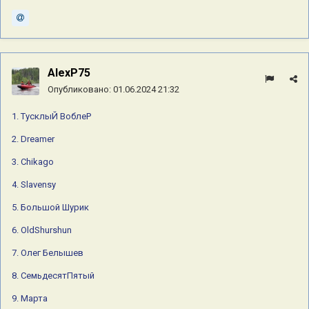
8. 75й
9. Марта
10. ANDY2639
11. OldShurshun 10 юбилейных
AlexP75
Опубликовано:
01.06.2024 21:32
12. Mihey726
1. ТусклыЙ ВоблеР
13. Sharpey
2. Dreamer
14. NORD WEST
3. Chikago
15. Татьяна
4. Slavensy
16. Платон
17. plot
5. Большой Шурик
18. Анжела
6. OldShurshun
19 РыбАлка
7. Олег Белышев
20 Прораб Леха
8. СемьдесятПятый
21. Тома
9. Марта