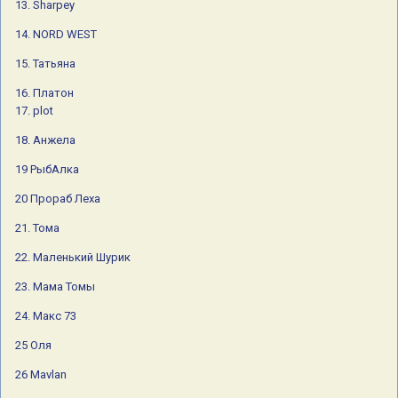
13. Sharpey
26 Mavlan
14. NORD WEST
27.FEEDER
15. Татьяна
28.ГРУППЕР
16. Платон
17. plot
18. Анжела
19 РыбАлка
20 Прораб Леха
21. Тома
22. Маленький Шурик
23. Мама Томы
24. Макс 73
25 Оля
26 Mavlan