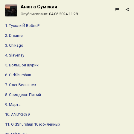
Анюта Сумская
Опубликовано:
04.06.2024 11:28
1. ТусклыЙ ВоблеР
2. Dreamer
3. Chikago
4. Slavensy
5. Большой Шурик
6. OldShurshun
7. Олег Белышев
8. СемьдесятПятый
9. Марта
10. ANDY2639
11. OldShurshun 10 юбилейных