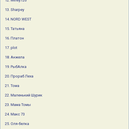
12. Mihey726
13. Sharpey
14. NORD WEST
15. Татьяна
16. Платон
17. plot
18. Анжела
19. РыбАлка
20. Прораб Леха
21. Тома
22. Маленький Шурик
23. Мама Томы
24. Макс 73
25. Оля-белка