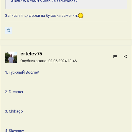
AlexP75
а сам то чего не записался?
15. Татьяна
16. Платон
Записан я, циферки на буковки заменил.
17. plot
18. Анжела
19 РыбАлка
20 Прораб Леха
ertelev75
21. Тома
Опубликовано:
02.06.2024 13:46
22. Маленький Шурик
1. ТусклыЙ ВоблеР
23. Мама Томы
24. Макс 73
2. Dreamer
25 Оля
26 Mavlan
3. Chikago
27.FEEDER
28.ГРУППЕР
4. Slavensy