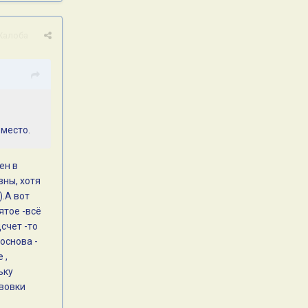
Жалоба
 место.
ен в
вны, хотя
).А вот
ятое -всё
счет -то
основа -
 ,
ьку
авовки