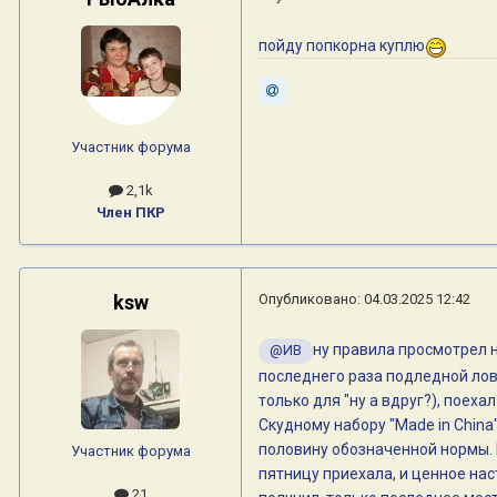
пойду попкорна куплю
Участник форума
2,1k
Член ПКР
ksw
Опубликовано:
04.03.2025 12:42
ну правила просмотрел н
@ИВ
последнего раза подледной ловл
только для "ну а вдруг?), поеха
Скудному набору "Made in China
половину обозначенной нормы. П
Участник форума
пятницу приехала, и ценное наст
21