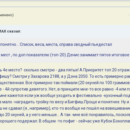
менено)
MAX
сказал:
епонятно... Список, веса, места, справа сводный пьедестал
мест , по доп показателю (топ-20) Денис занимает пятое итоговое
ь 4е место? сколько смотрю - два пятых! А Приоритет топ 20 отраж
ишу? Смотри у Захарова 2188, а у Дэна 2050. То есть примерно ра
щественная. Все примерно так поймали (20 окуней по 100 граммов
- 4й супротив девятого. Нет, в принципе мне-то все равно -4 или п
мне кажется если уж вообще уходить в фестивально -кухонный под
 мало -наградить тройку по весу и Бигфиш.Проще и понятнее. Ну и 
 не сдавал (я , например), кто-то вообще не пошёл на взвешивание
о 20 окуней, а у него меньше... А так -мне всё понравилось, поскол
хорошего подержал. В общем -то пофиг - сейчас уже Кубок Бокопл