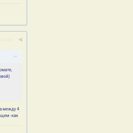
Жалоба
омате,
овой)
ца между 4
бщем -как