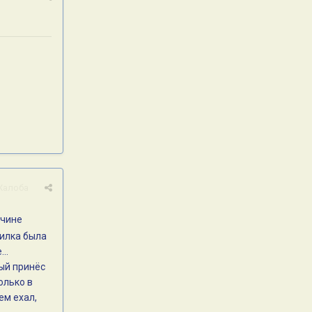
Жалоба
ичине
нилка была
..
рый принёс
олько в
ем ехал,