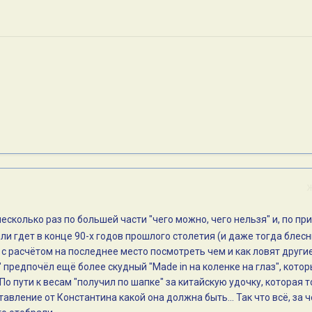
есколько раз по большей части "чего можно, чего нельзя" и, по пр
и гдет в конце 90-х годов прошлого столетия (и даже тогда блес
л с расчётом на последнее место посмотреть чем и как ловят другие.
" предпочёл ещё более скудный "Made in на коленке на глаз", кото
о пути к весам "получил по шапке" за китайскую удочку, которая т
авление от Константина какой она должна быть... Так что всё, за ч