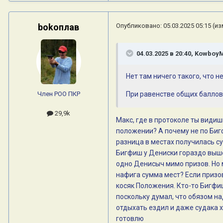
bokoплав
Опубликовано:
05.03.2025 05:15
(из
04.03.2025 в 20:40,
Kowboy
Нет там ничего такого, что н
Член РОО ПКР
При равенстве общих баллов 
29,9k
Макс, где в протоколе ты видиш
положении? А почему не по Бигф
разница в местах получилась су
Бигфиш у Дениски гораздо выше 
одно Денисыч мимо призов. Но 
нафига сумма мест? Если призов
косяк Положения. Кто-то Бигфиш
поскольку думал, что обязом над
отдыхать ездил и даже судака 
готовлю