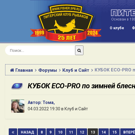
О клубе
Ф
КУБОК ECO-PRO п
Главная
Форумы
Клуб и Сайт
КУБОК ECO-PRO по зимней блес
Автор:
Тома
,
04.03.2022 19:30
в
Клуб и Сайт
НАЗАД
8
9
10
11
12
13
14
15
ВПЕР