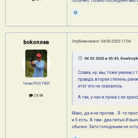
получил, только последнее мест
bokoплав
Опубликовано:
04.03.2025 17:04
04.03.2025 в 05:49,
Kowboy
Слава, ну, мы, тоже умеем с
правда, вторая степень ранж
Член РОО ПКР
итог это не сказалось.
29,9k
А так, у нас и лунка с ее х
Макс, да я не против... Я -то п
и 5 есть. А там -два пятых И 
обычно. Зато голодными не ост