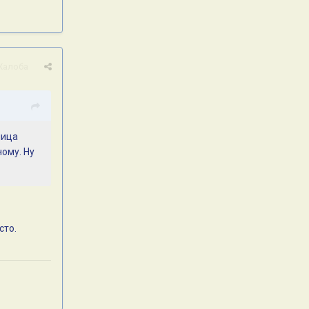
Жалоба
ница
ому. Ну
сто.