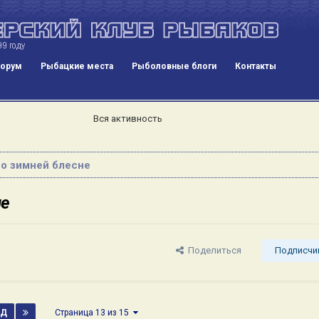
орум
Рыбацкие места
Рыболовные блоги
Контакты
Вся активность
о зимней блесне
не
Поделиться
Подписчи
ЁД
Страница 13 из 15