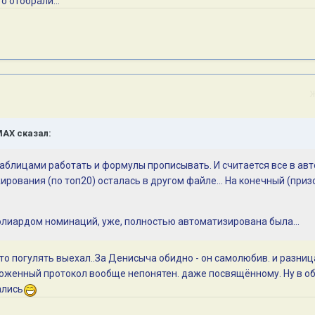
о отобрали...
MAX
сказал:
 таблицами работать и формулы прописывать. И считается все в авт
ирования (по топ20) осталась в другом файле... На конечный (приз
ренолиардом номинаций, уже, полностью автоматизирована была...
росто погулять выехал..За Денисыча обидно - он самолюбив. и разни
выложенный протокол вообще непонятен. даже посвящённому. Ну в о
ались