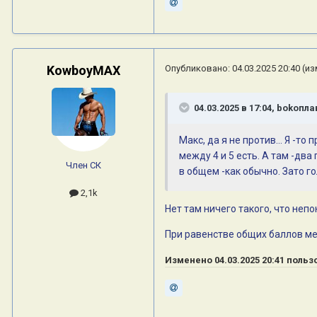
KowboyMAX
Опубликовано:
04.03.2025 20:40
(из
04.03.2025 в 17:04,
bokoпла
Макс, да я не против... Я -т
между 4 и 5 есть. А там -дв
Член СК
в общем -как обычно. Зато г
2,1k
Нет там ничего такого, что непо
При равенстве общих баллов мес
Изменено
04.03.2025 20:41
польз