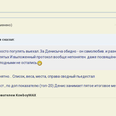
менено)
в
сказал:
о просто погулять выехал..За Денисыча обидно - он самолюбив. и раз
а пятых И выложенный протокол вообще непонятен. даже посвящённ
олодными не остались
нятно... Список, веса, места, справа сводный пьедестал
т , по доп показателю (топ-20) Денис занимает пятое итоговое ме
ователем KowboyMAX