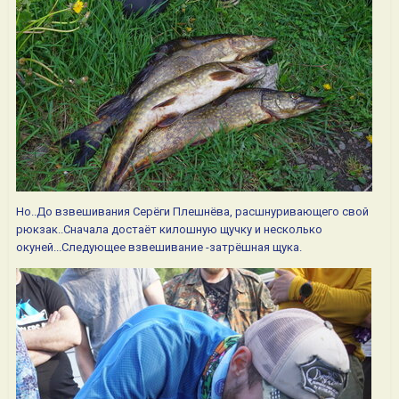
Но..До взвешивания Серёги Плешнёва, расшнуривающего свой
рюкзак..Сначала достаёт килошную щучку и несколько
окуней...Следующее взвешивание -затрёшная щука.