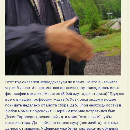
Этот год оказался непредсказуем по всему..Но это выяснится
через 8 часов. А пока, мне как организатору приходилось внять
философии механика Маэстро (В бой идут одни старики)" Труднее
всего в нашей профессии- ждать!"с Хотя река рядом и пошёл
покидать недалеко от места сбора, дабы (при необходимости) в
любой момент подскочить. Первым кто мне встретился был
Денис Торозеров, решивший идти моим "скользким" путём
организатора. Да , я обычно ловлю щуку (вне зачёта)не отходя
далеко от машины. У Дениски уже была поклёвка- но обидный