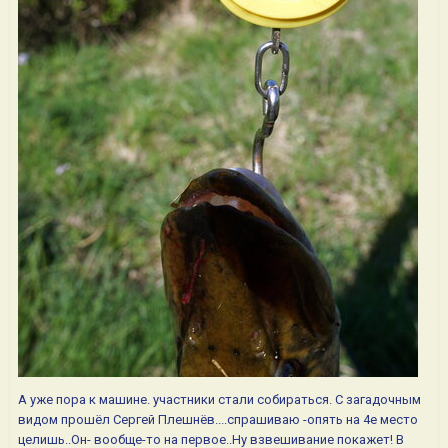
А уже пора к машине. участники стали собираться. С загадочным
видом прошёл Сергей Плешнёв....спрашиваю -опять на 4е место
целишь..Он- вообще-то на первое..Ну взвешивание покажет! В