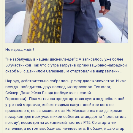
Но народ ждёт!
"Не забалуешь в нашем диснейлэнде!"с А записалось уже более
50 участников. Так что с утра загрузив организационно-наградной
скарб мы с Даниилом Селезнёвым стартовали в направлении...
Народу, действительно собралось рекордное количество..И как
всегда - победитель двух последних гороховок -Технолог,
Сейнер..Даже Женя Ланда (победитель первой
Гороховки)...Прагматичная предстартовая суета под небольшой
утренней моросью, всё же видимо напугавшей кое-кого не
приехавшего, но записавшегося. Но Москанелла всегда, кроме
подарков для всех участников события. стандартно "проплатила
погоду", несмотря на дождливый прогноз РП5. Со старта -ни
капельки, а потом вообще- солнечное лето. В общем, я даю старт