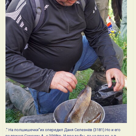
." На полшишечки"их опередил Даня Селезнёв (3181).Но и его
подвинул Самохин А -с 3568гр..И вроде бы, да не вроде, а в