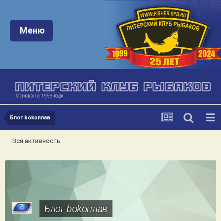
Меню:
Меню
Блог bokoплав
Вся активность
Блог bokoплав