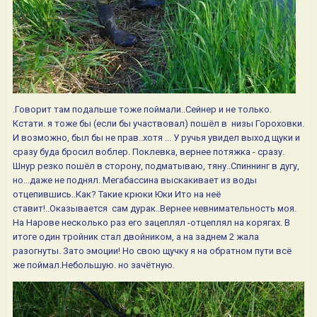
.Говорит там подальше тоже поймали..Сейнер и не только.
Кстати. я тоже бы (если бы участвовал) пошёл в низы Гороховки.
И возможно, был бы не прав..хотя ... У ручья увидел выход щуки и
сразу буда бросил воблер. Поклевка, вернее потяжка - сразу.
Шнур резко пошёл в сторону, подматываю, тяну..Спиннинг в дугу,
но...даже не поднял. Мегабассина выскакивает из воды
отцепившись..Как? Такие крюки Юки Ито на неё
ставит!..Оказывается сам дурак..Вернее невнимательность моя.
На Нарове несколько раз его зацеплял -отцеплял на корягах. В
итоге один тройник стал двойником, а на заднем 2 жала
разогнуты. Зато эмоции! Но свою щучку я на обратном пути всё
же поймал.Небольшую. но зачётную.