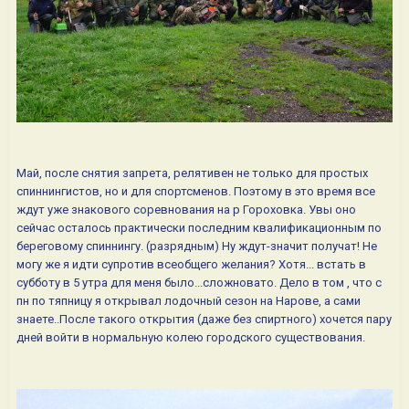
Май, после снятия запрета, релятивен не только для простых
спиннингистов, но и для спортсменов. Поэтому в это время все
ждут уже знакового соревнования на р Гороховка. Увы оно
сейчас осталось практически последним квалификационным по
береговому спиннингу. (разрядным) Ну ждут-значит получат! Не
могу же я идти супротив всеобщего желания? Хотя... встать в
субботу в 5 утра для меня было...сложновато. Дело в том , что с
пн по тяпницу я открывал лодочный сезон на Нарове, а сами
знаете..После такого открытия (даже без спиртного) хочется пару
дней войти в нормальную колею городского существования.