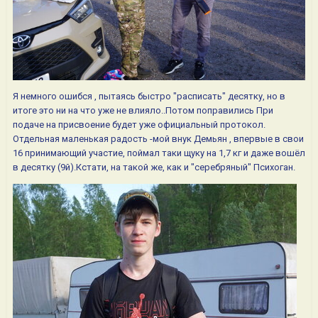
Я немного ошибся , пытаясь быстро "расписать" десятку, но в
итоге это ни на что уже не влияло..Потом поправились При
подаче на присвоение будет уже официальный протокол.
Отдельная маленькая радость -мой внук Демьян , впервые в свои
16 принимающий участие, поймал таки щуку на 1,7 кг и даже вошёл
в десятку (9й).Кстати, на такой же, как и "серебряный" Психоган.