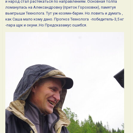
и народ стал растекаться по направлениям. Основная толпа
ломанулась на Александровку (приток Гороховки), памятуя
выигрыши Технолога. Тут уж-хозяин-барин. Но ловить и думать ,
как Саша мало кому дано. Прогноз Технолога -победитель-3,5 кг
-пара щук и окуни..Но Предсказамус ошибся.