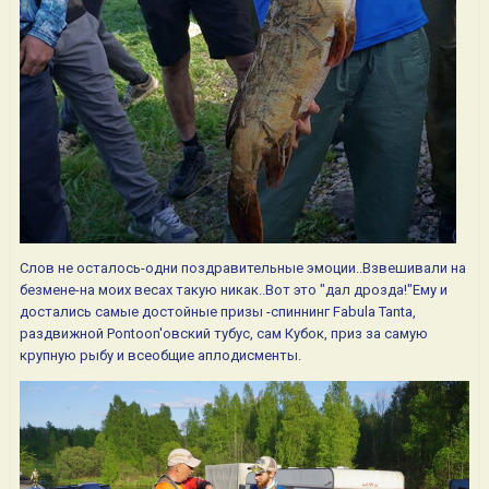
Слов не осталось-одни поздравительные эмоции..Взвешивали на
безмене-на моих весах такую никак..Вот это "дал дрозда!"Ему и
достались самые достойные призы -спиннинг Fabula Tanta,
раздвижной Pontoon'овский тубус, сам Кубок, приз за самую
крупную рыбу и всеобщие аплодисменты.