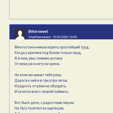
Bittersweet
Опубликовано:
10.05.2026 10:04
Многостаночников корить простейший труд,
Когда у критика под боком только пруд,
А в нем, увы, помимо ротана
От века уж и нету ни хрена.
Но если же манит тебя река,
Дорога к ней и в три утра легка.
И радость от реки не обуздать,
И хочется всего скорей поймать.
Вот было дело, с радостным лицом
На Лугу полетел за сыртецом,