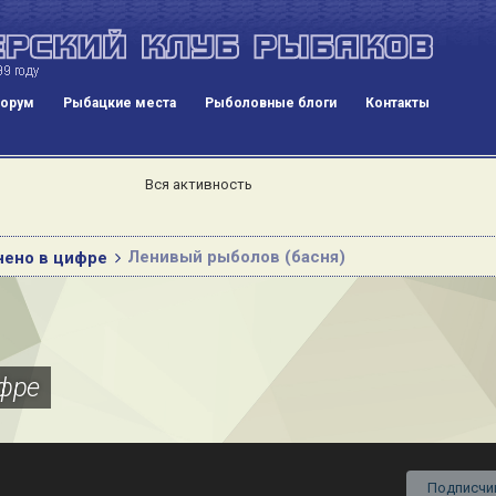
орум
Рыбацкие места
Рыболовные блоги
Контакты
Вся активность
Ленивый рыболов (басня)
анено в цифре
ифре
Подписчи