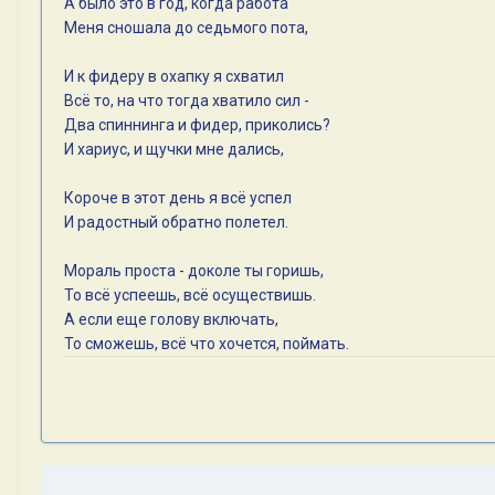
А было это в год, когда работа
Меня сношала до седьмого пота,
И к фидеру в охапку я схватил
Всё то, на что тогда хватило сил -
Два спиннинга и фидер, приколись?
И хариус, и щучки мне дались,
Короче в этот день я всё успел
И радостный обратно полетел.
Мораль проста - доколе ты горишь,
То всё успеешь, всё осуществишь.
А если еще голову включать,
То сможешь, всё что хочется, поймать.