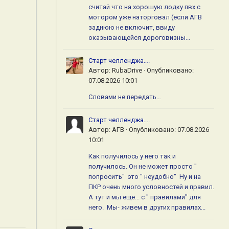
считай что на хорошую лодку пвх с
мотором уже наторговал (если АГВ
заднюю не включит, ввиду
оказывающейся дороговизны...
Старт челленджа….
Автор:
RubaDrive
·
Опубликовано:
07.08.2026 10:01
Словами не передать…
Старт челленджа….
Автор:
АГВ
·
Опубликовано:
07.08.2026
10:01
Как получилось у него так и
получилось. Он не может просто "
попросить" это " неудобно" Ну и на
ПКР очень много условностей и правил.
А тут и мы еще... с " правилами" для
него. Мы- живем в других правилах...