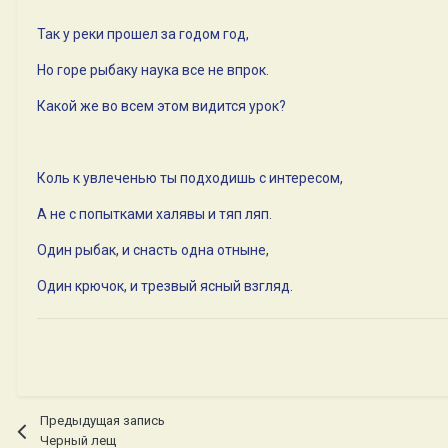
Так у реки прошел за годом год,
Но горе рыбаку наука все не впрок.
Какой же во всем этом видится урок?
Коль к увлеченью ты подходишь с интересом,
А не с попытками халявы и тяп ляп.
Один рыбак, и снасть одна отныне,
Один крючок, и трезвый ясный взгляд.
Предыдущая запись
Черный лещ