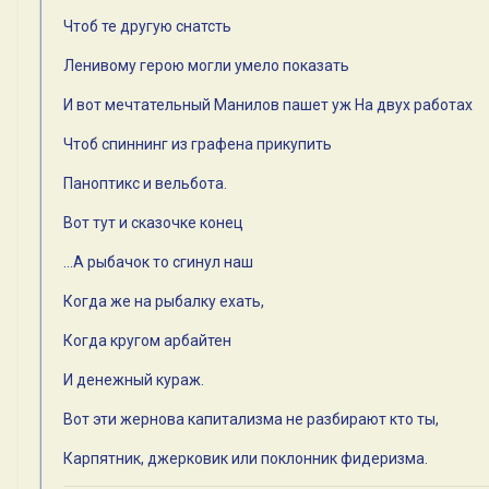
Чтоб те другую снатсть
Ленивому герою могли умело показать
И вот мечтательный Манилов пашет уж На двух работах
Чтоб спиннинг из графена прикупить
Паноптикс и вельбота.
Вот тут и сказочке конец
...А рыбачок то сгинул наш
Когда же на рыбалку ехать,
Когда кругом арбайтен
И денежный кураж.
Вот эти жернова капитализма не разбирают кто ты,
Карпятник, джерковик или поклонник фидеризма.