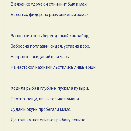
В вязанке удочек и спиннинг был и мах,
Болонка, фидер, на размашистый замах.
Заполонив весь берег донкой как забор,
Забросив поплавки, сидел, уставив взор.
Напрасно ожиданий шли часы,
На частокол наживок льстились лишь ерши.
Ходила рыба в глубине, пускала пузыри,
Плотва, лещи, лишь только помани.
Судак и окунь пробегали мимо,
Да только шевелиться рыбаку лениво.