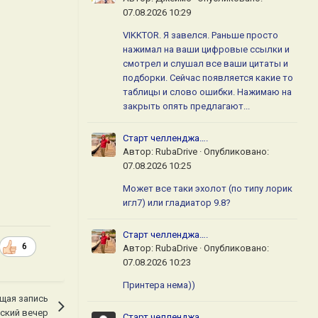
07.08.2026 10:29
VIKKTOR. Я завелся. Раньше просто
нажимал на ваши цифровые ссылки и
смотрел и слушал все ваши цитаты и
подборки. Сейчас появляется какие то
таблицы и слово ошибки. Нажимаю на
закрыть опять предлагают...
Старт челленджа….
Автор:
RubaDrive
·
Опубликовано:
07.08.2026 10:25
Может все таки эхолот (по типу лорик
игл7) или гладиатор 9.8?
Старт челленджа….
6
Автор:
RubaDrive
·
Опубликовано:
07.08.2026 10:23
Принтера нема))
щая запись
ский вечер
Старт челленджа….