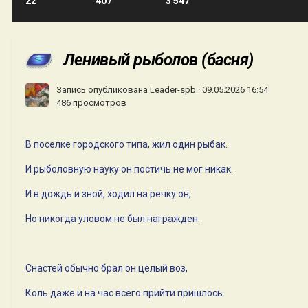
22
407
3 547
Ленивый рыболов (басня)
Запись опубликована
Leader-spb
·
09.05.2026 16:54
486 просмотров
В поселке городского типа, жил один рыбак.
И рыболовную науку он постичь не мог никак.
И в дождь и зной, ходил на речку он,
Но никогда уловом не был награжден.
Снастей обычно брал он целый воз,
Коль даже и на час всего прийти пришлось.