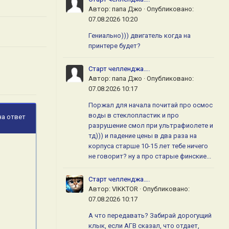
Автор:
папа Джо
·
Опубликовано:
07.08.2026 10:20
Гениально))) двигатель когда на
принтере будет?
Старт челленджа….
Автор:
папа Джо
·
Опубликовано:
07.08.2026 10:17
Поржал для начала почитай про осмос
воды в стеклопластик и про
на ответ
разрушение смол при ультрафиолете и
тд))) и падение цены в два раза на
корпуса старше 10-15 лет тебе ничего
не говорит? ну а про старые финские...
Старт челленджа….
Автор:
VIKKTOR
·
Опубликовано:
07.08.2026 10:17
А что передавать? Забирай дорогущий
клык, если АГВ сказал, что отдает,